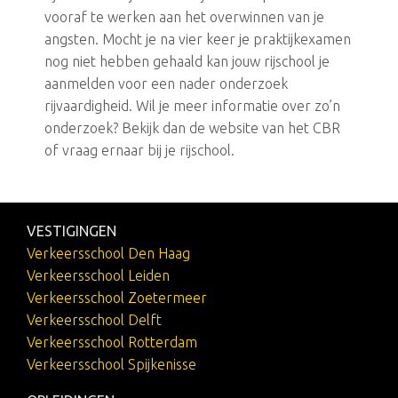
vooraf te werken aan het overwinnen van je
angsten. Mocht je na vier keer je praktijkexamen
nog niet hebben gehaald kan jouw rijschool je
aanmelden voor een nader onderzoek
rijvaardigheid. Wil je meer informatie over zo’n
onderzoek? Bekijk dan de website van het CBR
of vraag ernaar bij je rijschool.
VESTIGINGEN
Verkeersschool Den Haag
Verkeersschool Leiden
Verkeersschool Zoetermeer
Verkeersschool Delft
Verkeersschool Rotterdam
Verkeersschool Spijkenisse