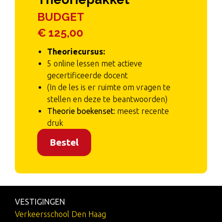
BUDGET
€ 125,00
Theoriecursus:
5 online lessen met actieve
gecertificeerde docent
(In de les is er ruimte om vragen te
stellen en deze te beantwoorden)
Theorie boekenset:
meest recente
druk
Bestel
VESTIGINGEN
Verkeersschool Den Haag