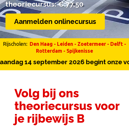
theoriecursus: € 77,50
theoriecursus: € 77,50
Aanmelden onlinecursus
Rijscholen:
Den Haag
-
Leiden
-
Zoetermeer
-
Delft
-
Rotterdam
-
Spijkenisse
ag 14 september 2026 begint onze volg
Volg bij ons
theoriecursus voor
je rijbewijs B