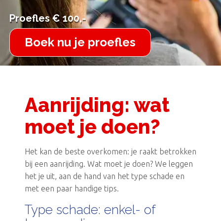
Proefles € 100,-
Proefles € 100,-
Boek nu je proefles
Aanrijding: wat
moet je doen?
Het kan de beste overkomen: je raakt betrokken
bij een aanrijding. Wat moet je doen? We leggen
het je uit, aan de hand van het type schade en
met een paar handige tips.
Type schade: enkel- of