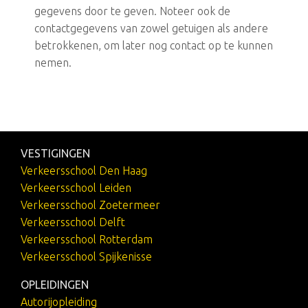
gegevens door te geven. Noteer ook de
contactgegevens van zowel getuigen als andere
betrokkenen, om later nog contact op te kunnen
nemen.
VESTIGINGEN
Verkeersschool Den Haag
Verkeersschool Leiden
Verkeersschool Zoetermeer
Verkeersschool Delft
Verkeersschool Rotterdam
Verkeersschool Spijkenisse
OPLEIDINGEN
Autorijopleiding