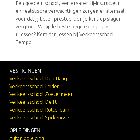
Een goede rijschool, een ervaren rij-instructeur
en realistische verwachtingen zorgen er allemaal
voor dat jij beter presteert en je kans op slagen
vergroot. Wil jij de beste begeleiding bij je
rijlessen? Kom dan lessen bij Verkeersschool
Tempo
VESTIGINGEN
Verkeersschool Den Haag
Verkeersschool Leiden
Verkeersschool Zoetermeer
Verkeersschool Delft
Verkeersschool Rotterdam
Verkeersschool Spijkenisse
OPLEIDINGEN
Autorijopleiding