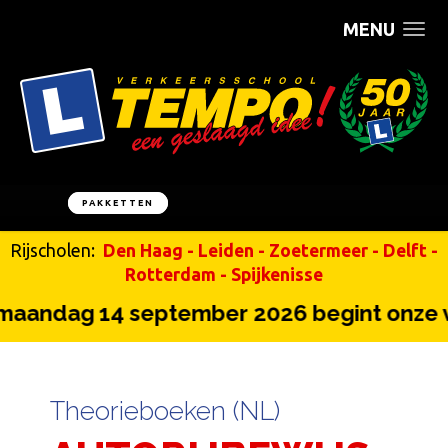
MENU
PAKKETTEN
Rijscholen:
Den Haag
-
Leiden
-
Zoetermeer
-
Delft
-
Rotterdam
-
Spijkenisse
andag 14 september 2026 begint onze v
Theorieboeken (NL)