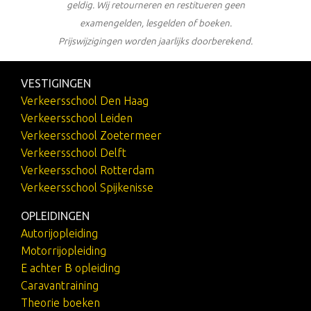
geldig. Wij retourneren en restitueren geen
examengelden, lesgelden of boeken.
Prijswijzigingen worden jaarlijks doorberekend.
VESTIGINGEN
Verkeersschool Den Haag
Verkeersschool Leiden
Verkeersschool Zoetermeer
Verkeersschool Delft
Verkeersschool Rotterdam
Verkeersschool Spijkenisse
OPLEIDINGEN
Autorijopleiding
Motorrijopleiding
E achter B opleiding
Caravantraining
Theorie boeken