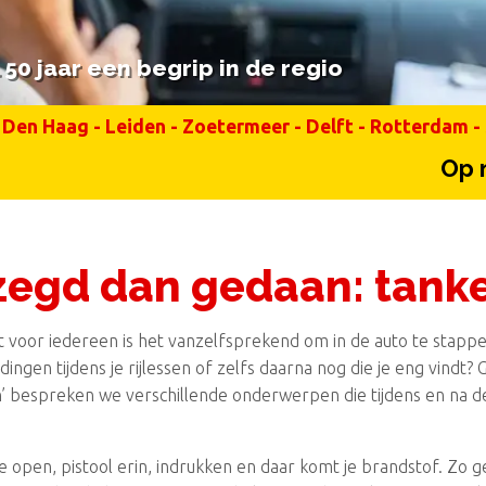
50 jaar een begrip in de regio
50 jaar een begrip in de regio
Den Haag
-
Leiden
-
Zoetermeer
-
Delft
-
Rotterdam
-
Op maandag
zegd dan gedaan: tank
iet voor iedereen is het vanzelfsprekend om in de auto te stap
 dingen tijdens je rijlessen of zelfs daarna nog die je eng vindt? 
’ bespreken we verschillende onderwerpen die tijdens en na de 
pje open, pistool erin, indrukken en daar komt je brandstof. Zo 