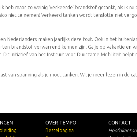
k heb maar zo weinig ‘verkeerde’ brandstof getankt, als ik nu 
risico niet te nemen! Verkeerd tanken wordt tenslotte niet ver
n Nederlanders maken jaarlijks deze fout. Ook in het buitenl
ten brandstof verwarrend kunnen zijn. Ga je op vakantie en wil 
. Dit initiatief van het Instituut voor Duurzame Mobiliteit hel
last van spanning als je moet tanken. Wil je meer lezen in de c
INGEN
OVER TEMPO
CONTACT
pleiding
Bestelpagina
Hoofdkantoo