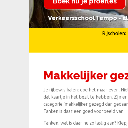
Boek nu je proefles
Verkeersschool Tempo - al 
Verkeersschool Tempo - al 
Rijscholen:
Makkelijker ge
Je rijbewijs halen: doe het maar even. N
dat kaartje in het bezit te hebben. Zijn er
categorie ‘makkelijker gezegd dan gedaan
Tanken is daar een goed voorbeeld van.
Tanken, wat is daar nu zo lastig aan? Kle