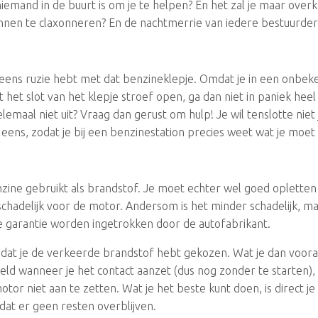
r niemand in de buurt is om je te helpen? En het zal je maar ove
ginnen te claxonneren? En de nachtmerrie van iedere bestuurder
 eens ruzie hebt met dat benzineklepje. Omdat je in een onbeken
Gaat het slot van het klepje stroef open, ga dan niet in paniek h
elemaal niet uit? Vraag dan gerust om hulp! Je wil tenslotte nie
eens, zodat je bij een benzinestation precies weet wat je moet
zine gebruikt als brandstof. Je moet echter wel goed opletten 
r schadelijk voor de motor. Andersom is het minder schadelijk, 
je garantie worden ingetrokken door de autofabrikant.
je dat je de verkeerde brandstof hebt gekozen. Wat je dan voora
ld wanneer je het contact aanzet (dus nog zonder te starten), 
otor niet aan te zetten. Wat je het beste kunt doen, is direct j
odat er geen resten overblijven.