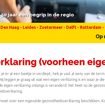
50 jaar een begrip in de regio
50 jaar een begrip in de regio
Den Haag
-
Leiden
-
Zoetermeer
-
Delft
-
Rotterdam
-
Op maandag
klaring (voorheen eige
t je er al een beetje in verdiept, heb je vast al eens van de ter
 Wij leggen je graag uit wat een eigen verklaring is en waar je di
 eigen verklaring onlangs is veranderd: het heet nu de gezondh
idsverklaring.
 moet over een ingevulde gezondheidsverklaring beschikken. Kor