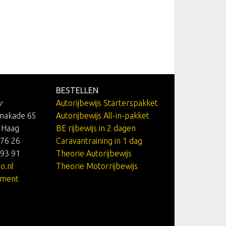
BESTELLEN
r
Autorijbewijs Starterspakket
makade 65
Autorijbewijs All-in-pakket
 Haag
BE rijbewijs in 2 dagen
 76 26
Caravantraining in 1 dag
 93 91
Theorie Autorijbewijs
o.nl
Theorie Motorrijbewijs
ement