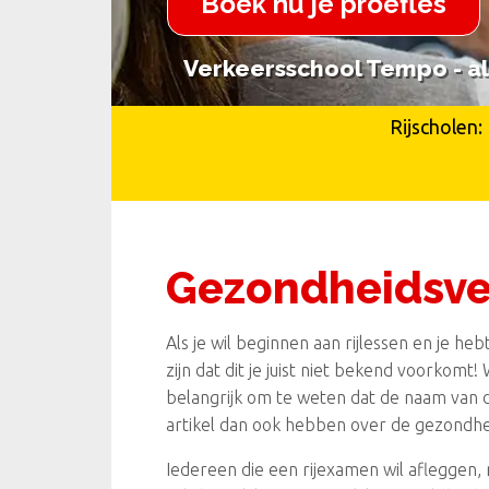
Boek nu je proefles
Verkeersschool Tempo - al 
Verkeersschool Tempo - al 
Rijscholen:
Gezondheidsver
Als je wil beginnen aan rijlessen en je heb
zijn dat dit je juist niet bekend voorkomt!
belangrijk om te weten dat de naam van de
artikel dan ook hebben over de gezondhe
Iedereen die een rijexamen wil afleggen,