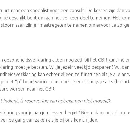
tuurt naar een specialist voor een consult. De kosten zijn dan 
f je geschikt bent om aan het verkeer deel te nemen. Het komt 
f stoornissen zijn er maatregelen te nemen om ervoor te zorgen
n gezondheidsverklaring alleen nog zelf bij het CBR kunt indie
ing moet je betalen. Wil je jezelf veel tijd besparen? Vul dan 
ndheidsverklaring kan echter alleen zelf insturen als je alle a
je met “ja” beantwoord, dan moet je eerst langs je arts (huisar
tuurd worden naar het CBR.
et indient, is reservering van het examen niet mogelijk.
laring voor je aan je rijlessen begint? Neem dan contact op met
ver de gang van zaken als je bij ons komt rijden.