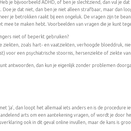
 Heb je bijvoorbeeld ADHD, of ben je slechtziend, dan vul je dat i
. Doe je dat niet, dan ben je niet alleen strafbaar, maar dan loop
er je betrokken raakt bij een ongeluk. De vragen zijn te beantw
niet mee te maken hebt. Voorbeelden van vragen die je kunt t
ngers niet of beperkt gebruiken?
ziekten, zoals hart- en vaatziekten, verhoogde bloeddruk, nie
) voor een psychiatrische stoornis, hersenziekte of ziekte van
p kunt antwoorden, dan kun je eigenlijk zonder problemen doorgaa
‘ja’, dan loopt het allemaal iets anders en is de procedure iet
handelend arts om een aantekening vragen, of wordt je door 
verklaring ook in dit geval online invullen, maar de kans is groo