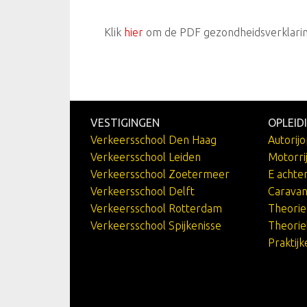
Klik
hier
om de PDF gezondheidsverklari
VESTIGINGEN
OPLEID
Verkeersschool Den Haag
Autorijo
Verkeersschool Leiden
Motorri
Verkeersschool Zoetermeer
E achte
Verkeersschool Delft
Caravan
Verkeersschool Rotterdam
Theori
Verkeersschool Spijkenisse
Theorie
Praktij