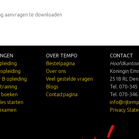
ng aanvragen te downloaden
INGEN
OVER TEMPO
CONTACT
pleiding
Bestelpagina
Hoofdkantoo
jopleiding
Over ons
Koningin Em
r B opleiding
Veel gestelde vragen
2518 RL Den
training
Blogs
Tel. 070-345
e boeken
Contactpagina
Tel. 070-346
les starten
info@rijtemp
kexamen
Privacy Stat