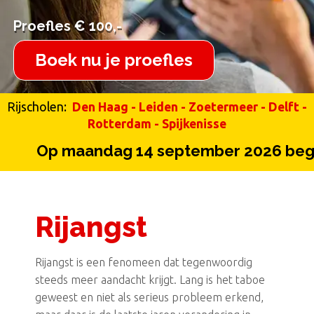
Proefles € 100,-
Proefles € 100,-
Boek nu je proefles
Rijscholen:
Den Haag
-
Leiden
-
Zoetermeer
-
Delft
-
Rotterdam
-
Spijkenisse
Op maandag 14 september 2026 begin
Rijangst
Rijangst is een fenomeen dat tegenwoordig
steeds meer aandacht krijgt. Lang is het taboe
geweest en niet als serieus probleem erkend,