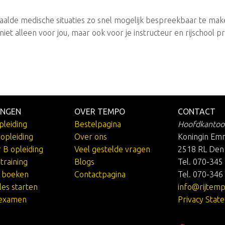
lde medische situaties zo snel mogelijk bespreekbaar te make
niet alleen voor jou, maar ook voor je instructeur en rijschool p
INGEN
OVER TEMPO
CONTACT
pleiding
Bestelpagina
Hoofdkantoo
jopleiding
Over ons
Koningin Em
r B opleiding
Veel gestelde vragen
2518 RL Den
training
Blogs
Tel. 070-345
e boeken
Contactpagina
Tel. 070-346
les starten
info@rijtemp
kexamen
Privacy Stat