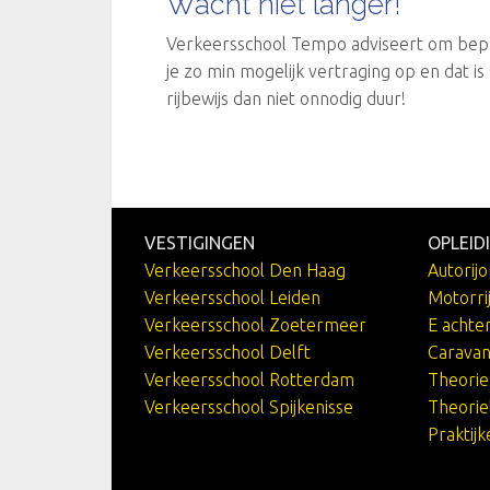
Wacht niet langer!
Verkeersschool Tempo adviseert om bepaa
je zo min mogelijk vertraging op en dat is 
rijbewijs dan niet onnodig duur!
VESTIGINGEN
OPLEID
Verkeersschool Den Haag
Autorijo
Verkeersschool Leiden
Motorri
Verkeersschool Zoetermeer
E achte
Verkeersschool Delft
Caravan
Verkeersschool Rotterdam
Theori
Verkeersschool Spijkenisse
Theorie
Praktij