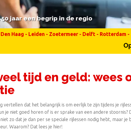
50 jaar een begrip in de regio
50 jaar een begrip in de regio
Den Haag
-
Leiden
-
Zoetermeer
-
Delft
-
Rotterdam
-
Op ma
veel tijd en geld: wees 
tie
 vertellen dat het belangrijk is om eerlijk te zijn tijdens je rijl
n je niet goed horen of is er sprake van een andere stoornis? Da
 niet zo dat je dan per se speciale rijlessen nodig hebt, maar je b
cteur. Waarom? Dat lees je hier!