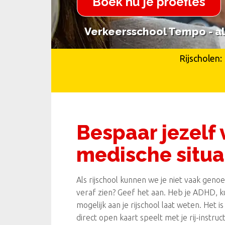
Boek nu je proefles
Verkeersschool Tempo - al 
Verkeersschool Tempo - al 
Rijscholen:
Bespaar jezelf 
medische situa
Als rijschool kunnen we je niet vaak genoeg
veraf zien? Geef het aan. Heb je ADHD, ku
mogelijk aan je rijschool laat weten. Het is
direct open kaart speelt met je rij-instru