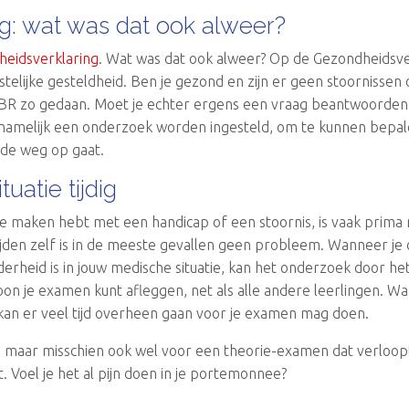
g: wat was dat ook alweer?
eidsverklaring
. Wat was dat ook alweer? Op de Gezondheidsve
telijke gesteldheid. Ben je gezond en zijn er geen stoornissen
R zo gedaan. Moet je echter ergens een vraag beantwoorden met 
n namelijk een onderzoek worden ingesteld, om te kunnen bepale
j de weg op gaat.
uatie tijdig
maken hebt met een handicap of een stoornis, is vaak prima mog
jden zelf is in de meeste gevallen geen probleem. Wanneer je di
erheid is in jouw medische situatie, kan het onderzoek door he
oon je examen kunt afleggen, net als alle andere leerlingen. Wac
n kan er veel tijd overheen gaan voor je examen mag doen.
en, maar misschien ook wel voor een theorie-examen dat verloopt
 Voel je het al pijn doen in je portemonnee?