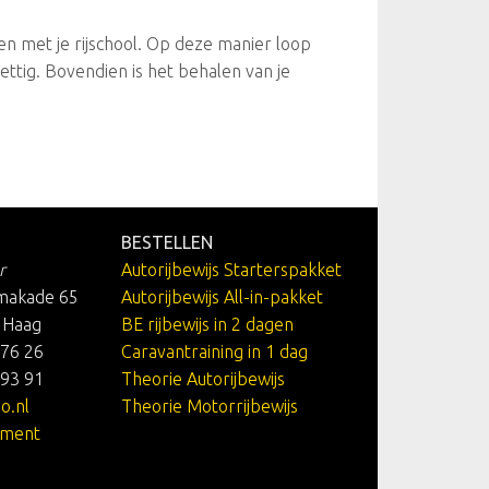
n met je rijschool. Op deze manier loop
rettig. Bovendien is het behalen van je
BESTELLEN
r
Autorijbewijs Starterspakket
makade 65
Autorijbewijs All-in-pakket
 Haag
BE rijbewijs in 2 dagen
 76 26
Caravantraining in 1 dag
 93 91
Theorie Autorijbewijs
o.nl
Theorie Motorrijbewijs
ement