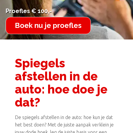
Proefles € 100,-
Proefles € 100,-
Boek nu je proefles
Spiegels
afstellen in de
auto: hoe doe je
dat?
De spiegels afstellen in de auto: hoe kun je dat
het best doen? Met de juiste aanpak verklein je
jouw dode hoek, leg de juiste basis voor een