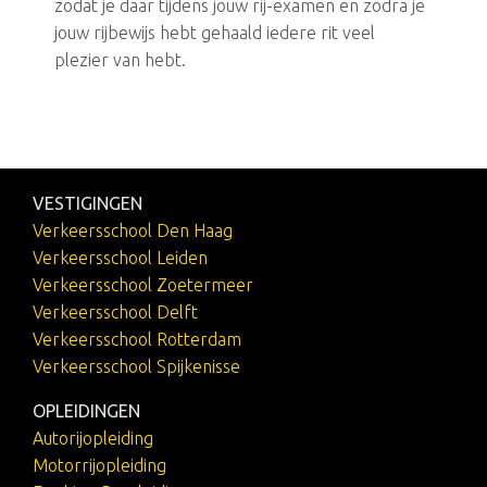
zodat je daar tijdens jouw rij-examen en zodra je
jouw rijbewijs hebt gehaald iedere rit veel
plezier van hebt.
VESTIGINGEN
Verkeersschool Den Haag
Verkeersschool Leiden
Verkeersschool Zoetermeer
Verkeersschool Delft
Verkeersschool Rotterdam
Verkeersschool Spijkenisse
OPLEIDINGEN
Autorijopleiding
Motorrijopleiding