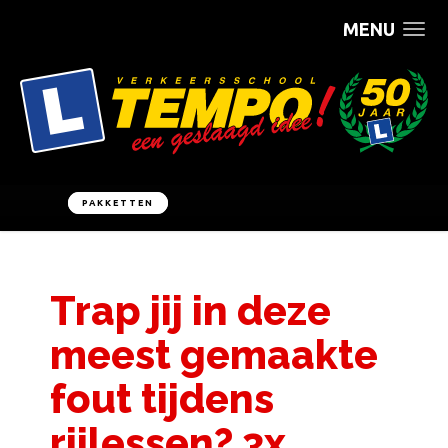
MENU
PAKKETTEN
Trap jij in deze
meest gemaakte
fout tijdens
rijlessen? 3x