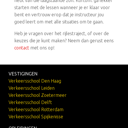
hebt van die laagstaande zon. Kortom: ga lekker
starten met de lessen wanneer je er klaar voor
bent en vertrouw erop dat je instructeur jou
goed leert om met alle situaties om te gaan.
Heb je vragen over het rijlestraject, of over de
keuzes die je kunt maken? Neem dan gerust eens
contact
met ons op!
VESTIGINGEN
Verkeersschool Den Haag
Verkeersschool Leiden
Verkeersschool Zoetermeer
Verkeersschool Delft
Verkeersschool Rotterdam
Verkeersschool Spijkenisse