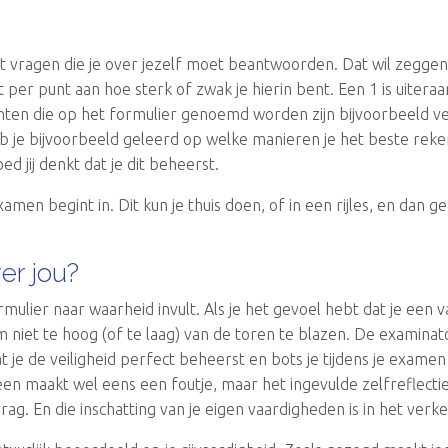
et vragen die je over jezelf moet beantwoorden. Dat wil zeggen
 per punt aan hoe sterk of zwak je hierin bent. Een 1 is uiteraa
nten die op het formulier genoemd worden zijn bijvoorbeeld ve
 heb je bijvoorbeeld geleerd op welke manieren je het beste reke
ed jij denkt dat je dit beheerst.
xamen begint in. Dit kun je thuis doen, of in een rijles, en dan 
er jou?
formulier naar waarheid invult. Als je het gevoel hebt dat je een
iet te hoog (of te laag) van de toren te blazen. De examinator
at je de veiligheid perfect beheerst en bots je tijdens je exame
reen maakt wel eens een foutje, maar het ingevulde zelfreflecti
drag. En die inschatting van je eigen vaardigheden is in het verke