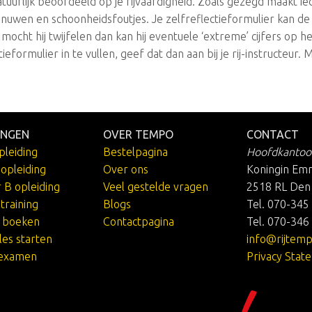
natuurlijk beoordeeld op je rijvaardigheid. Zoals gezegd maakt i
nuwen en schoonheidsfoutjes. Je zelfreflectieformulier kan d
 mocht hij twijfelen dan kan hij eventuele ‘extreme’ cijfers op h
ieformulier in te vullen, geef dat dan aan bij je rij-instructeur. M
INGEN
OVER TEMPO
CONTACT
pleiding
Bestelpagina
Hoofdkantoo
jopleiding
Over ons
Koningin Em
r B opleiding
Veel gestelde vragen
2518 RL Den
training
Blogs
Tel. 070-345
e boeken
Contactpagina
Tel. 070-346
les starten
info@rijtemp
kexamen
Privacy Stat