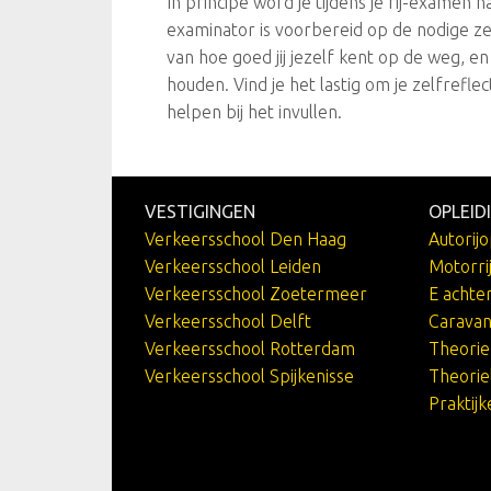
In principe word je tijdens je rij-examen 
examinator is voorbereid op de nodige ze
van hoe goed jij jezelf kent op de weg, en
houden. Vind je het lastig om je zelfreflect
helpen bij het invullen.
VESTIGINGEN
OPLEID
Verkeersschool Den Haag
Autorijo
Verkeersschool Leiden
Motorri
Verkeersschool Zoetermeer
E achte
Verkeersschool Delft
Caravan
Verkeersschool Rotterdam
Theori
Verkeersschool Spijkenisse
Theorie
Praktij