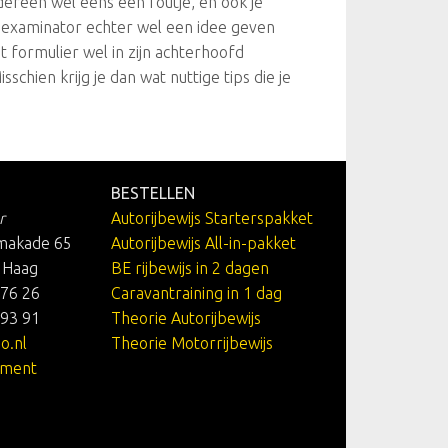
edereen wel eens een foutje, en ook je
e examinator echter wel een idee geven
et formulier wel in zijn achterhoofd
isschien krijg je dan wat nuttige tips die je
BESTELLEN
r
Autorijbewijs Starterspakket
makade 65
Autorijbewijs All-in-pakket
 Haag
BE rijbewijs in 2 dagen
 76 26
Caravantraining in 1 dag
 93 91
Theorie Autorijbewijs
o.nl
Theorie Motorrijbewijs
ement