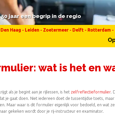
50 jaar een begrip in de regio
50 jaar een begrip in de regio
Den Haag
-
Leiden
-
Zoetermeer
-
Delft
-
Rotterdam
-
Op ma
rmulier: wat is het en w
gt als je begint aan je rijlessen, is het
zelfreflectieformulier
. 
dat je gaat doen. Niet iedereen doet de tussentijdse toets, ma
en. Maar waar is dit formulier eigenlijk voor bedoeld, en wat zegt
rnaar gekeken wordt door je rij-instructeur en examinator.