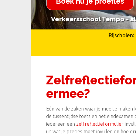
Boek nu je proefles
Verkeersschool Tempo - al 
Verkeersschool Tempo - al 
Rijscholen:
Zelfreflectiefo
ermee?
Eén van de zaken waar je mee te maken krij
de tussentijdse toets en het eindexamen 
iedereen een
zelfreflectieformulier
invull
uit wat je precies moet invullen en hoe e