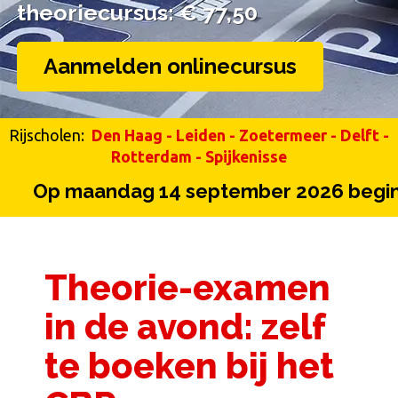
theoriecursus: € 77,50
theoriecursus: € 77,50
Aanmelden onlinecursus
Rijscholen:
Den Haag
-
Leiden
-
Zoetermeer
-
Delft
-
Rotterdam
-
Spijkenisse
 maandag 14 september 2026 begint onz
Theorie-examen
in de avond: zelf
te boeken bij het