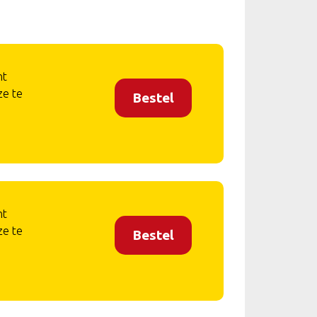
nt
ze te
Bestel
nt
ze te
Bestel