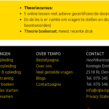
Theoriecursus:
5 online lessen met actieve gecertificeerde doce
(In de les is er ruimte om vragen te stellen en de
beantwoorden)
Theorie boekenset:
meest recente druk
INGEN
OVER TEMPO
CONTACT
pleiding
Bestelpagina
Hoofdkantoo
jopleiding
Over ons
Koningin Em
r B opleiding
Veel gestelde vragen
2518 RL Den
training
Blogs
Tel. 070-345
e boeken
Contactpagina
Tel. 070-346
les starten
info@rijtemp
kexamen
Privacy Stat