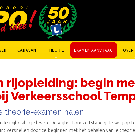
GER
CARAVAN
THEORIE
EXAMEN AANVRAAG
OVER
n rijopleiding: begin me
bij Verkeersschool Tem
je theorie-examen halen
de mijlpaal in je leven. De vrijheid om zelfstandig de weg op te 
jk kunt versnellen door te beginnen met het behalen van je theo