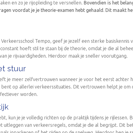
ken en zo je rijopleiding te versnellen.
Bovendien is het belan
ragen voordat je je theorie-examen hebt gehaald. Dit maakt he
j Verkeersschool Tempo, geef je jezelf een sterke basiskennis
t constant hoeft stil te staan bij de theorie, omdat je die al behe
an je rijvaardigheden. Hierdoor maak je sneller vooruitgang.
et stuur
ft je meer zelfvertrouwen wanneer je voor het eerst achter he
bent op allerlei verkeerssituaties. Dit vertrouwen helpt je om
effectiever worden.
ijk
t, kun je je volledig richten op de praktijk tijdens je rijlessen.
t uitleggen van verkeersregels, omdat je die al begrijpt. Dit b
zoals inparkeren of het rijden op de snelweg. Hierdoor ben je s