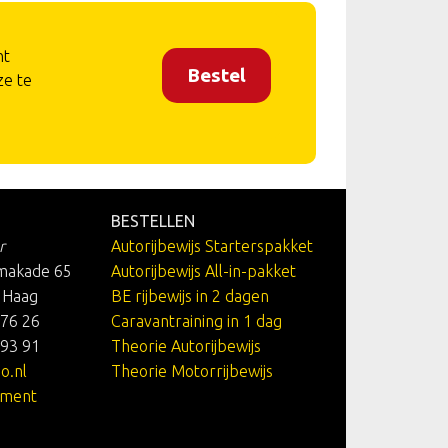
nt
Bestel
ze te
BESTELLEN
r
Autorijbewijs Starterspakket
makade 65
Autorijbewijs All-in-pakket
 Haag
BE rijbewijs in 2 dagen
 76 26
Caravantraining in 1 dag
 93 91
Theorie Autorijbewijs
o.nl
Theorie Motorrijbewijs
ement