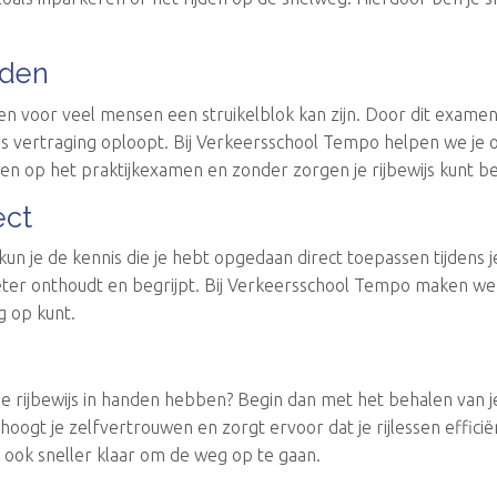
nden
 voor veel mensen een struikelblok kan zijn. Door dit examen a
oces vertraging oploopt. Bij Verkeersschool Tempo helpen we je
eren op het praktijkexamen en zonder zorgen je rijbewijs kunt b
ect
kun je de kennis die je hebt opgedaan direct toepassen tijdens j
eter onthoudt en begrijpt. Bij Verkeersschool Tempo maken we j
g op kunt.
ler je rijbewijs in handen hebben? Begin dan met het behalen van
ogt je zelfvertrouwen en zorgt ervoor dat je rijlessen efficië
r ook sneller klaar om de weg op te gaan.