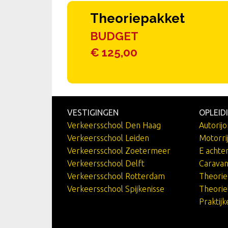
Theoriepakket
BUDGET
€ 125,00
VESTIGINGEN
OPLEID
Verkeersschool Den Haag
Autorijo
Verkeersschool Leiden
Motorri
Verkeersschool Zoetermeer
E achte
Verkeersschool Delft
Caravan
Verkeersschool Rotterdam
Theori
Verkeersschool Spijkenisse
Theorie
Praktij